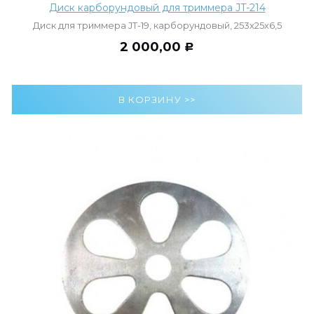
Диск карборундовый для триммера JT-214
Диск для триммера JT-19, карборундовый, 253х25х6,5
2 000,00
Р