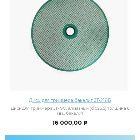
Диск для триммера бакелит JT-218B
Диск для триммера JT-19С, алмазный (d 025,5) толщина 6
мм., бакелит
16 000,00
Р