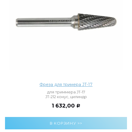
Фреза для тримера JT-17
для триммера JT-17
JT-212 конус, цилиндр
1 632,00
Р