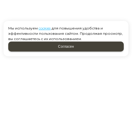
Мы используем
cookies
для повышения удобства и
эффективности пользования сайтом. Продолжая просмотр,
вы соглашаетесь с их использованием.
Согласен
Москва, ул. Старобитцевская 15 к2
Посмотреть на карте
+7 958 637-39-01