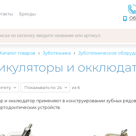
нтакты
Бренды
Об
Каталог товаров
Зуботехника
Зуботехническое оборуд
икуляторы и окклюда
итету
Показывать по: 24
из
6
ор и окклюдатор применяют в конструировании зубных рядо
ортодонтических устройств.