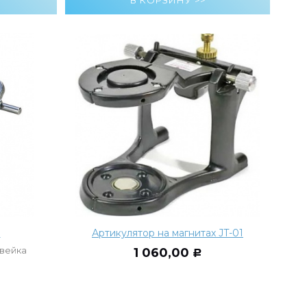
7
Артикулятор на магнитах JT-01
вейка
1 060,00
Р