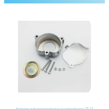
Кювета для полимеризации пластмасс JT-12