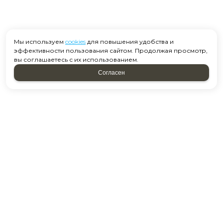
Мы используем
cookies
для повышения удобства и
эффективности пользования сайтом. Продолжая просмотр,
вы соглашаетесь с их использованием.
Согласен
Москва, ул. Старобитцевская 15 к2
Посмотреть на карте
+7 958 637-39-01